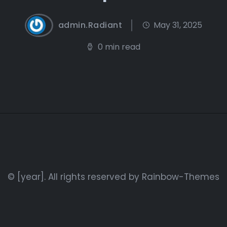
admin.Radiant
May 31, 2025
0 min read
© [year]. All rights reserved by
Rainbow-Themes