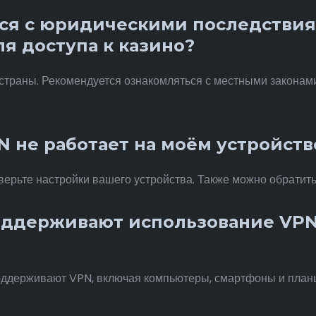
ться с юридическими последстви
я доступа к казино?
 страны. Рекомендуется ознакомляться с местными законам
PN не работает на моём устройств
ерьте настройки вашего устройства. Также можно обратить
поддерживают использование VPN
оддерживают VPN, включая компьютеры, смартфоны и план