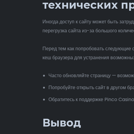
технических п
Иногда доступ к сайту может быть затру
перегрузка сайта из-за большого количе
Перед тем как попробовать следующие с
кеш браузера для устранения возможных
Часто обновляйте страницу — возможн
Попробуйте открыть сайт в другом бр
Обратитесь к поддержке Pinco Casin
Вывод