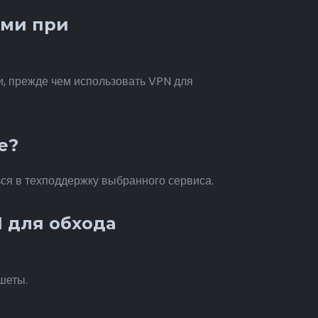
ями при
и, прежде чем использовать VPN для
е?
ся в техподдержку выбранного сервиса.
 для обхода
шеты.