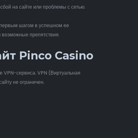
бой на сайте или проблемы с сетью.
 первым шагом в успешном ее
и возможные препятствия.
йт Pinco Casino
ие VPN-сервиса. VPN (Виртуальная
сайту не ограничен.