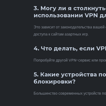
3. Могу ли я столкну
использовании VPN дл
Это зависит от законодательства вашей
доступа к сайтам азартных игр.
4. Что делать, если V
Попробуйте другой VPN-сервис или пров
5. Какие устройства 
блокировки?
Большинство современных устройств п