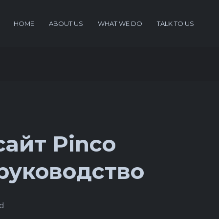
HOME
ABOUT US
WHAT WE DO
TALK TO US
айт Pinco
 руководство
d