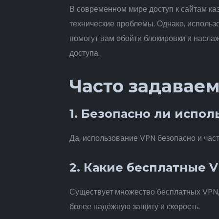
В современном мире доступ к сайтам каз
технические проблемы. Однако, использ
помогут вам обойти блокировки и насла
доступа.
Часто задавае
1. Безопасно ли испол
Да, использование VPN безопасно и ча
2. Какие бесплатные 
Существует множество бесплатных VPN, 
более надёжную защиту и скорость.