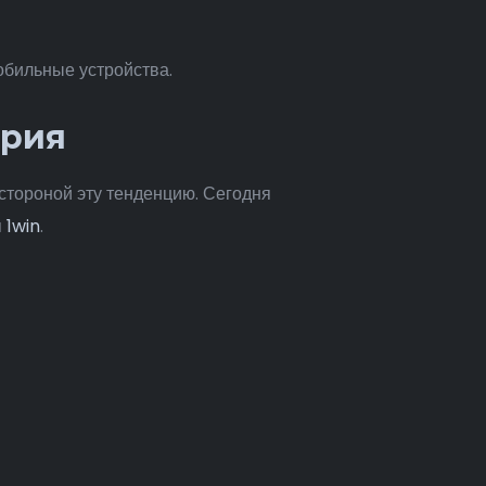
обильные устройства.
трия
стороной эту тенденцию. Сегодня
я
1win
.