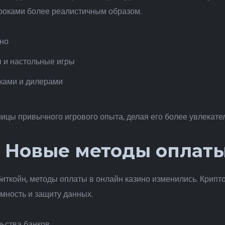
гроками более реалистичным образом.
ино
 и настольные игры
ками и дилерами
ицы привычного игрового опыта, делая его более увлекате
 Новые методы оплат
биткойн, методы оплаты в онлайн казино изменились. Крип
мность и защиту данных.
ьства банков