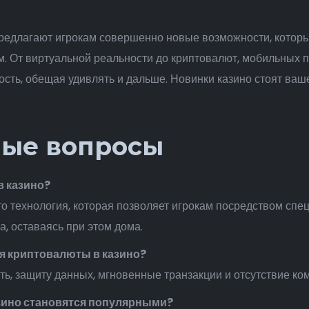
предлагают игрокам совершенно новые возможности, которы
. От виртуальной реальности до криптовалют, мобильных п
сть, обещая удивлять и дальше. Новинки казино стоят ваше
мые вопросы
в казино?
то технология, которая позволяет игрокам посредством сп
а, оставаясь при этом дома.
я криптовалюты в казино?
, защиту данных, мгновенные транзакции и отсутствие ком
зино становятся популярными?