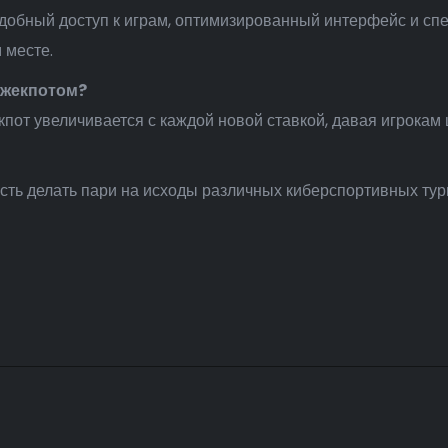
обный доступ к играм, оптимизированный интерфейс и спец
 месте.
джекпотом?
кпот увеличивается с каждой новой ставкой, давая игрокам
сть делать пари на исходы различных киберспортивных ту