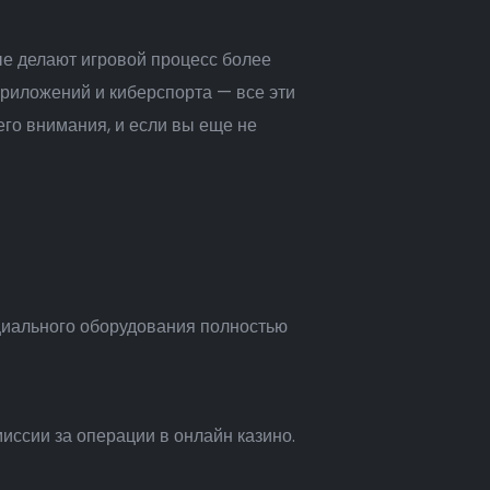
е делают игровой процесс более
риложений и киберспорта — все эти
го внимания, и если вы еще не
ециального оборудования полностью
иссии за операции в онлайн казино.