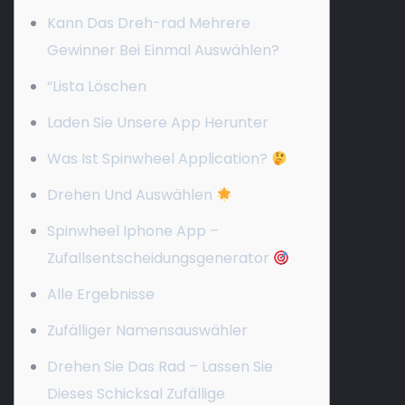
Kann Das Dreh-rad Mehrere
Gewinner Bei Einmal Auswählen?
“Lista Löschen
Laden Sie Unsere App Herunter
Was Ist Spinwheel Application?
Drehen Und Auswählen
Spinwheel Iphone App –
Zufallsentscheidungsgenerator
Alle Ergebnisse
Zufälliger Namensauswähler
Drehen Sie Das Rad – Lassen Sie
Dieses Schicksal Zufällige