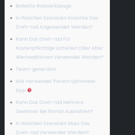
Beliebte Radwerkzeuge
In Welchen Szenarien Koennte Das
Dreh-rad Angewendet Werden?
Kann Das Dreh-rad Für
Kostenpflichtige Lotterien Oder Aber
Werbeaktionen Verwendet Werden?
Team-generator
Wie Verwendet Person Spinwheel
App
Kann Das Dreh-rad Mehrere
Gewinner Bei Einmal Auswählen?
In Welchen Szenarien Muss Das
Dreh-rad Verwendet Werden?