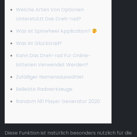
Welche Arten Von Optionen
Unterstützt Das Dreh-rad?
Was Ist Spinwheel Application?
Was Ist Glücksrad?
Kann Das Dreh-rad Für Online-
lotterien Verwendet Werden?
Zufälliger Namensauswähler
Beliebte Radwerkzeuge
Random Nfl Player Generator 2020
Diese Funktion ist natürlich besonders nützlich für die