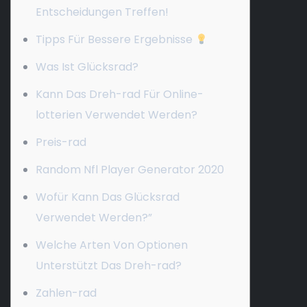
Entscheidungen Treffen!
Tipps Für Bessere Ergebnisse
Was Ist Glücksrad?
Kann Das Dreh-rad Für Online-
lotterien Verwendet Werden?
Preis-rad
Random Nfl Player Generator 2020
Wofür Kann Das Glücksrad
Verwendet Werden?”
Welche Arten Von Optionen
Unterstützt Das Dreh-rad?
Zahlen-rad