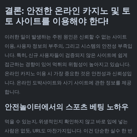
결론: 안전한 온라인 카지노 및 토
토 사이트를 이용해야 한다!
이러한 일이 발생하는 주된 원인은 신뢰할 수 없는 사이트
이용, 사용자 정보의 부주의, 그리고 시스템의 안전성 부족입
니다. 특히, 신규 사용자들이 검증되지 않은 사이트에 쉽게
접근하는 경향이 있어 먹튀의 위험성이 높아지고 있습니다.
온라인 카지노 이용 시 가장 중요한 것은 안전성과 신뢰성입
니다. 온라인 도박사이트와 사기 사이트에 관한 정보를 제공
합니다.
안전놀이터에서의 스포츠 베팅 노하우
먹을 수 있는지, 위생적인지 확인하지 않고 바로 입에 넣는
사람은 없듯, URL도 마찬가지입니다. 이건 단순한 실수 한 번