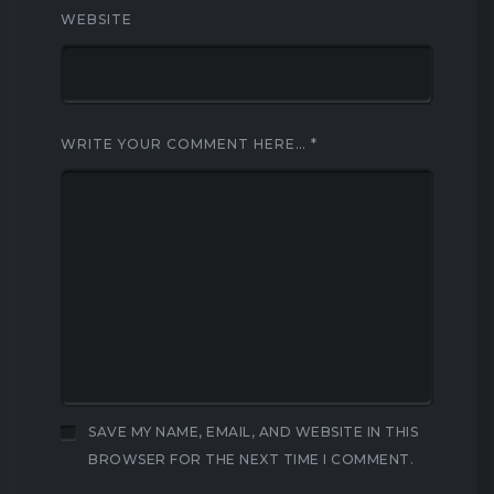
WEBSITE
WRITE YOUR COMMENT HERE…
*
SAVE MY NAME, EMAIL, AND WEBSITE IN THIS
BROWSER FOR THE NEXT TIME I COMMENT.