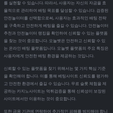
를 실현할 수 있습니다. 따라서, 사용자는 자신의 자금을 효
율적으로 관리하여 배팅 목표를 달성할 수 있습니다. 검증된
안전놀이터를 선택함으로써, 사용자는 효과적인 배팅 전략
을 구축하고 안전하게 베팅을 즐길 수 있습니다. 안전놀이터
추천과 안전놀이터 랭킹을 확인하여 신뢰할 수 있는 플랫폼
을 찾는 것이 중요합니다. 오늘벳은 안전하고 신뢰할 수 있
는 온라인 배팅 플랫폼입니다. 오늘벳 플랫폼의 주요 특징은
사용자에게 안전한 배팅 환경을 제공하는 것입니다.
신뢰할 수 있는 플랫폼을 찾기 위해서는 몇 가지 핵심 기준
을 확인해야 합니다. 이를 통해 베팅사이트 신뢰도를 평가하
고 안전한 환경에서 즐길 수 있습니다. 무료 슬롯 체험을 제
공하는 카지노사이트는 먹튀검증을 통해 신뢰성이 보장된
사이트에서만 이용하는 것이 중요합니다.
또한 금융 기관에 연락하여 추가적인 피해를 방지해야 합니