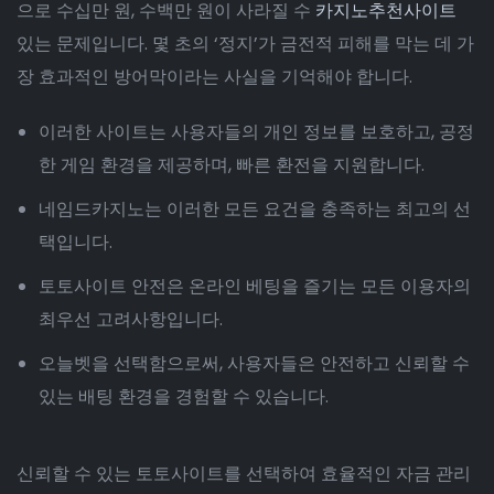
으로 수십만 원, 수백만 원이 사라질 수
카지노추천사이트
있는 문제입니다. 몇 초의 ‘정지’가 금전적 피해를 막는 데 가
장 효과적인 방어막이라는 사실을 기억해야 합니다.
이러한 사이트는 사용자들의 개인 정보를 보호하고, 공정
한 게임 환경을 제공하며, 빠른 환전을 지원합니다.
네임드카지노는 이러한 모든 요건을 충족하는 최고의 선
택입니다.
토토사이트 안전은 온라인 베팅을 즐기는 모든 이용자의
최우선 고려사항입니다.
오늘벳을 선택함으로써, 사용자들은 안전하고 신뢰할 수
있는 배팅 환경을 경험할 수 있습니다.
신뢰할 수 있는 토토사이트를 선택하여 효율적인 자금 관리