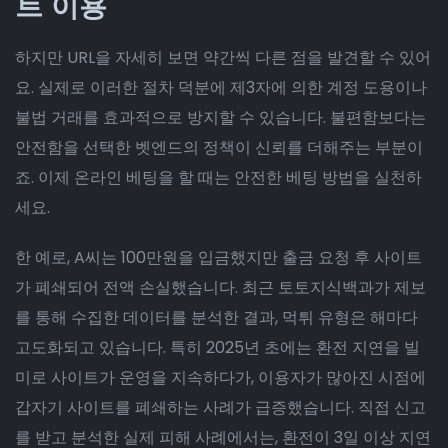
트 이용
하지만 URL을 자세히 보면 약간씩 다른 점을 발견할 수 있어
요. 실제로 이러한 절차 덕분에 제3자에 의한 계정 도용이나
불법 거래를 효과적으로 방지할 수 있습니다. 불편함보다는
안전함을 선택한 벳엔드의 정책이 신뢰를 더해주는 부분이
죠. 이제 온라인 베팅을 할 때는 안전한 베팅 방법을 실천하
세요.
한 예로, A씨는 100만원을 입금했지만 출금 요청 후 사이트
가 폐쇄되어 전액 손실했습니다. 최근 토토지식백과가 제보
를 통해 수집한 데이터를 분석한 결과, 먹튀 유형은 해마다
고도화되고 있습니다. 특히 2025년 초에는 환전 지연을 빌
미로 사이트가 운영을 지속하다가, 이용자가 많아진 시점에
갑자기 사이트를 폐쇄하는 사례가 급증했습니다. 직접 신고
를 받고 분석한 실제 피해 사례에서는, 환전이 3일 이상 지연