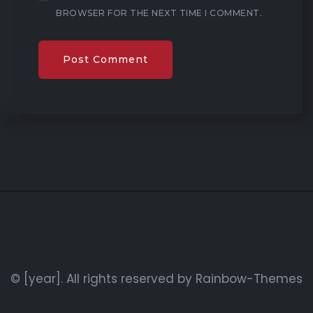
BROWSER FOR THE NEXT TIME I COMMENT.
© [year]. All rights reserved by
Rainbow-Themes