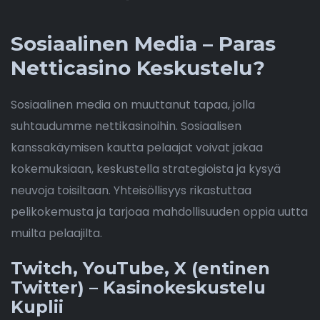
Sosiaalinen Media – Paras
Netticasino Keskustelu?
Sosiaalinen media on muuttanut tapaa, jolla
suhtaudumme nettikasinoihin. Sosiaalisen
kanssakäymisen kautta pelaajat voivat jakaa
kokemuksiaan, keskustella strategioista ja kysyä
neuvoja toisiltaan. Yhteisöllisyys rikastuttaa
pelikokemusta ja tarjoaa mahdollisuuden oppia uutta
muilta pelaajilta.
Twitch, YouTube, X (entinen
Twitter) – Kasinokeskustelu
Kuplii