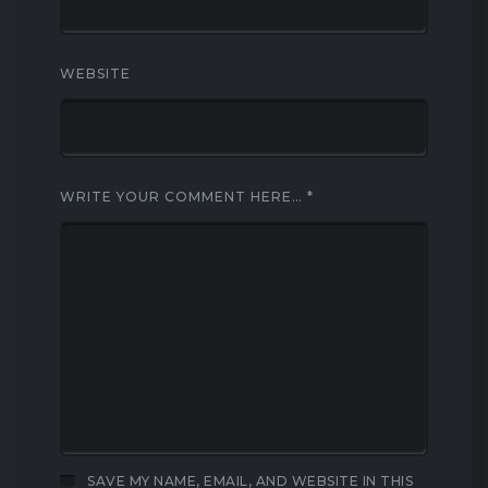
WEBSITE
WRITE YOUR COMMENT HERE…
*
SAVE MY NAME, EMAIL, AND WEBSITE IN THIS