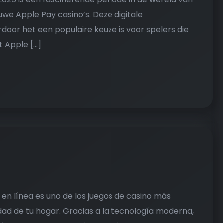
euwe Apple Pay casino’s. Deze digitale
oor het een populaire keuze is voor spelers die
t Apple […]
 en línea es uno de los juegos de casino más
dad de tu hogar. Gracias a la tecnología moderna,