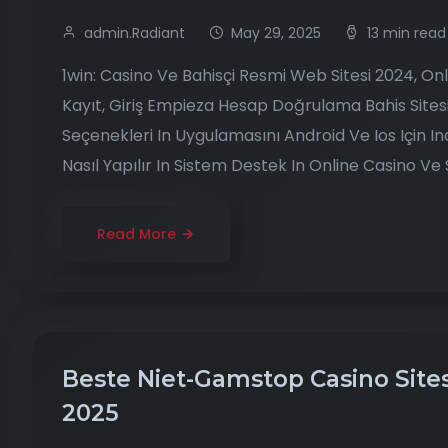
admin.Radiant
May 29, 2025
13 min read
1win: Casino Ve Bahisçi Resmi Web Sitesi 2024, Onli
Kayıt, Giriş Empieza Hesap Doğrulama Bahis Sitesi
Seçenekleri In Uygulamasını Android Ve Ios Için In
Nasıl Yapılır In Sistem Destek In Online Casino Ve 
Read More
Beste Niet-Gamstop Casino Site
2025