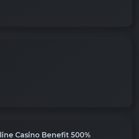
line Casino Benefit 500%