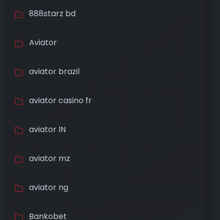
888starz bd
Aviator
aviator brazil
aviator casino fr
aviator IN
aviator mz
aviator ng
Bankobet