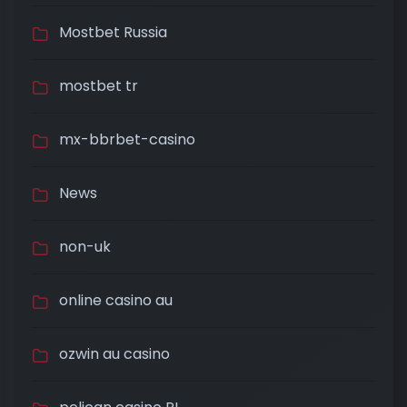
Mostbet Russia
mostbet tr
mx-bbrbet-casino
News
non-uk
online casino au
ozwin au casino