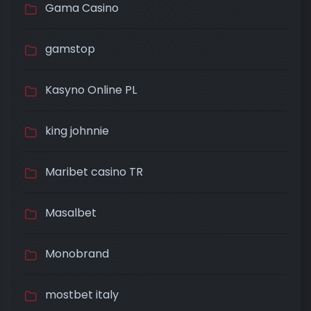
Gama Casino
gamstop
Kasyno Online PL
king johnnie
Maribet casino TR
Masalbet
Monobrand
mostbet italy