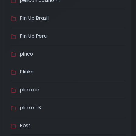
pelican casino PL
Pin Up Brazil
Pin Up Peru
pinco
Plinko
plinko in
plinko UK
Post