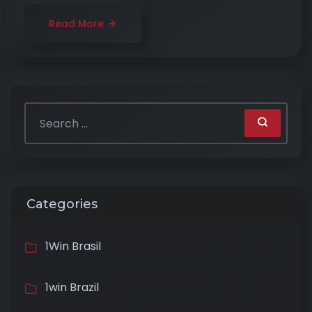
Read More
Categories
1Win Brasil
1win Brazil