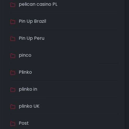
pelican casino PL
Pin Up Brazil
Pin Up Peru
pinco
Plinko
plinko in
plinko UK
Post