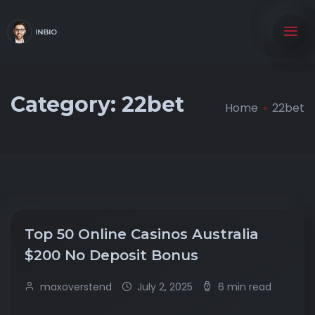
Category:
22bet
Home
22bet
Top 50 Online Casinos Australia
$200 No Deposit Bonus
maxoverstend
July 2, 2025
6 min read