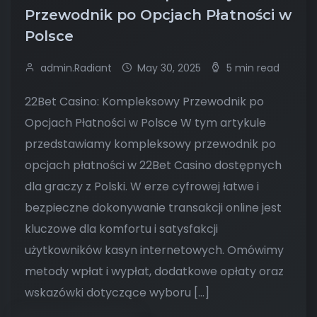
Przewodnik po Opcjach Płatności w
Polsce
admin.Radiant
May 30, 2025
5 min read
22Bet Casino: Kompleksowy Przewodnik po
Opcjach Płatności w Polsce W tym artykule
przedstawiamy kompleksowy przewodnik po
opcjach płatności w 22Bet Casino dostępnych
dla graczy z Polski. W erze cyfrowej łatwe i
bezpieczne dokonywanie transakcji online jest
kluczowe dla komfortu i satysfakcji
użytkowników kasyn internetowych. Omówimy
metody wpłat i wypłat, dodatkowe opłaty oraz
wskazówki dotyczące wyboru […]