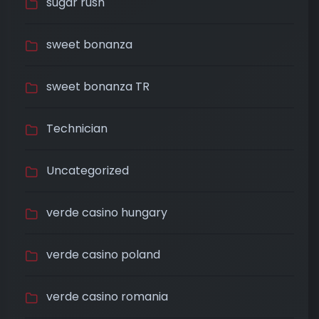
sugar rush
sweet bonanza
sweet bonanza TR
Technician
Uncategorized
verde casino hungary
verde casino poland
verde casino romania