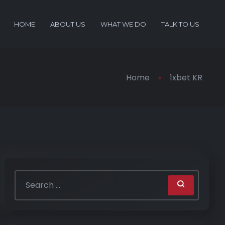
HOME
ABOUT US
WHAT WE DO
TALK TO US
Home
1xbet KR