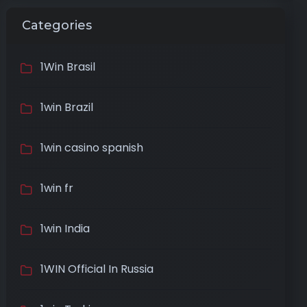
Categories
1Win Brasil
1win Brazil
1win casino spanish
1win fr
1win India
1WIN Official In Russia