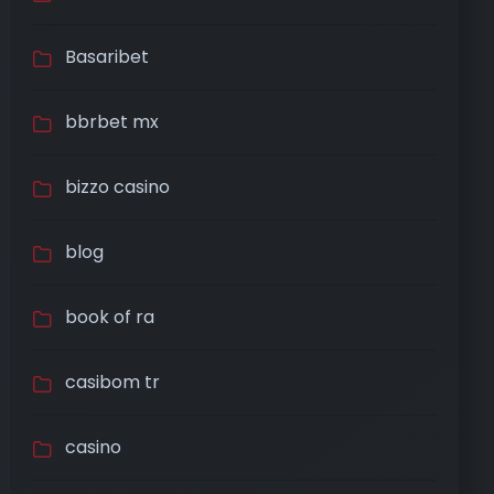
Basaribet
bbrbet mx
bizzo casino
blog
book of ra
casibom tr
casino