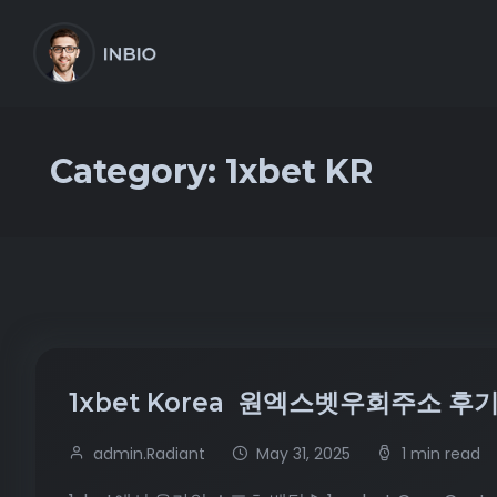
Category:
1xbet KR
1xbet Korea ️ 원엑스벳우회주소 
admin.Radiant
May 31, 2025
1 min read