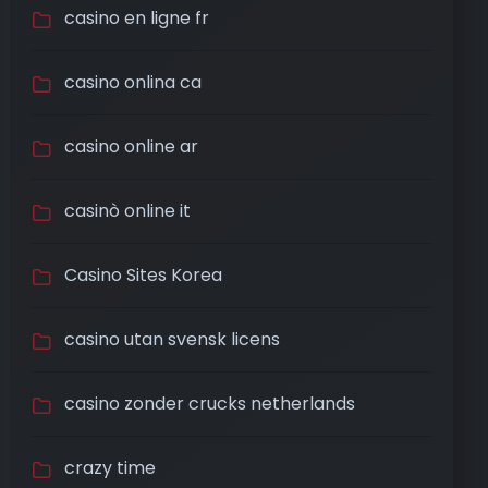
casino en ligne fr
casino onlina ca
casino online ar
casinò online it
Casino Sites Korea
casino utan svensk licens
casino zonder crucks netherlands
crazy time